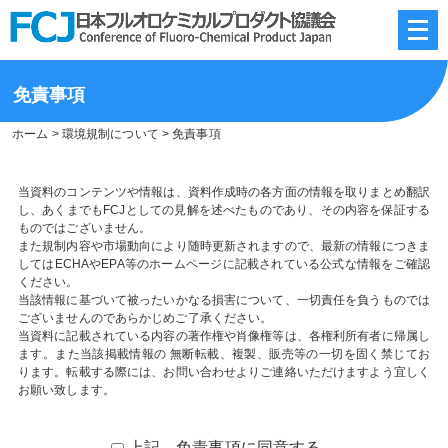
メ
ニ
ュ
ー
を
免責事項
開
く
ホーム
>
環境規制について
> 免責事項
当資料のコンテンツや情報は、資料作成時の各方面の情報を取りまとめ翻訳
し、あくまでもFCJとしての見解を述べたものであり、その内容を保証する
ものではございません。
また規制内容や市場動向により随時更新されますので、最新の情報につきま
してはECHAやEPA等のホームページに記載されている公式な情報をご確認
ください。
当該情報に基づいて被ったいかなる損害について、一切責任を負うものでは
ございませんのであらかじめご了承ください。
当資料に記載されている内容の著作権や肖像権等は、各権利所有者に帰属し
ます。また当該掲載情報の 無断転載、複製、販売等の一切を固く禁じてお
ります。転載する際には、お問い合わせよりご連絡いただけますよう宜しく
お願い致します。
上記、免責事項に同意する。